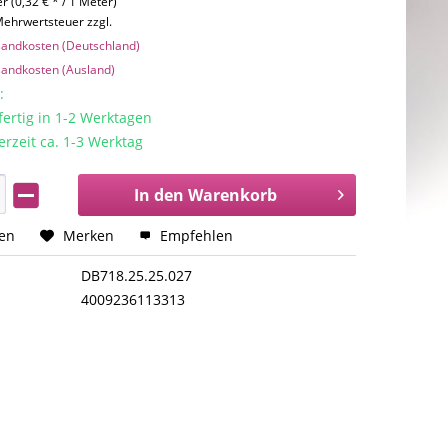
r (0,32 € * / 1 Meter)
 Mehrwertsteuer zzgl.
rsandkosten (Deutschland)
rsandkosten (Ausland)
:
rtig in 1-2 Werktagen
erzeit ca. 1-3 Werktag
In den
Warenkorb
hen
Merken
Empfehlen
DB718.25.25.027
4009236113313