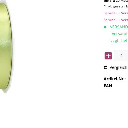
Inhalt:
25 Mete
*inkl. gesetzl.
Service- u. Ve
Service- u. Ve
VERSAND
- versandfe
- zzgl. Lief
Vergleic
Artikel-Nr.:
EAN