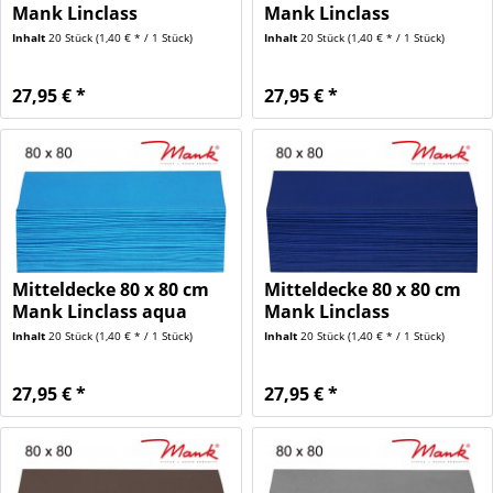
Mank Linclass
Mank Linclass
dunkelgrün...
hellblau...
Inhalt
20 Stück
(1,40 € * / 1 Stück)
Inhalt
20 Stück
(1,40 € * / 1 Stück)
27,95 € *
27,95 € *
Mitteldecke 80 x 80 cm
Mitteldecke 80 x 80 cm
Mank Linclass aqua
Mank Linclass
blau...
royalblau...
Inhalt
20 Stück
(1,40 € * / 1 Stück)
Inhalt
20 Stück
(1,40 € * / 1 Stück)
27,95 € *
27,95 € *