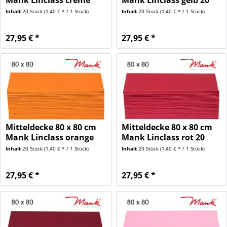
Mank Linclass creme
Mank Linclass gelb 20
20...
Stück
Inhalt
20 Stück
(1,40 € * / 1 Stück)
Inhalt
20 Stück
(1,40 € * / 1 Stück)
27,95 € *
27,95 € *
Mitteldecke 80 x 80 cm
Mitteldecke 80 x 80 cm
Mank Linclass orange
Mank Linclass rot 20
20...
Stück
Inhalt
20 Stück
(1,40 € * / 1 Stück)
Inhalt
20 Stück
(1,40 € * / 1 Stück)
27,95 € *
27,95 € *