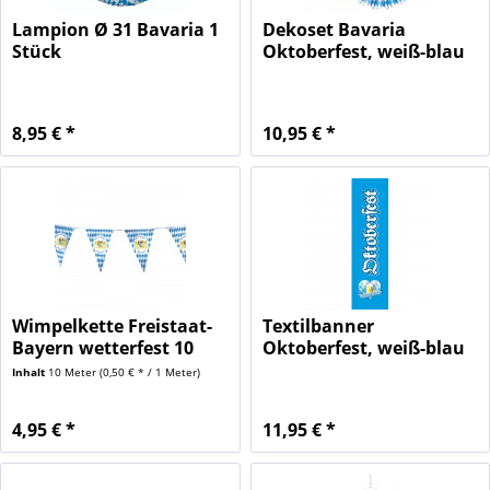
Lampion Ø 31 Bavaria 1
Dekoset Bavaria
Stück
Oktoberfest, weiß-blau
1 Set
8,95 € *
10,95 € *
Wimpelkette Freistaat-
Textilbanner
Bayern wetterfest 10
Oktoberfest, weiß-blau
m,...
1 Stück
Inhalt
10 Meter
(0,50 € * / 1 Meter)
4,95 € *
11,95 € *