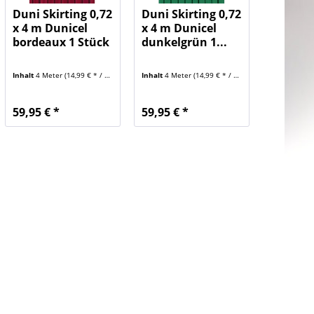
Duni Skirting 0,72
Duni Skirting 0,72
x 4 m Dunicel
x 4 m Dunicel
bordeaux 1 Stück
dunkelgrün 1...
Inhalt
4 Meter
(14,99 € * / 1 Meter)
Inhalt
4 Meter
(14,99 € * / 1 Meter)
59,95 € *
59,95 € *