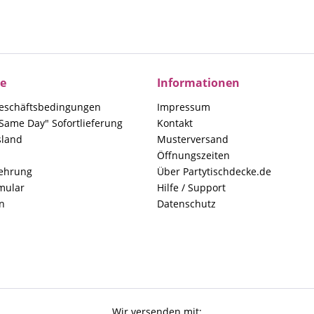
ce
Informationen
eschäftsbedingungen
Impressum
Same Day" Sofortlieferung
Kontakt
sland
Musterversand
Öffnungszeiten
lehrung
Über Partytischdecke.de
mular
Hilfe / Support
n
Datenschutz
Wir versenden mit: