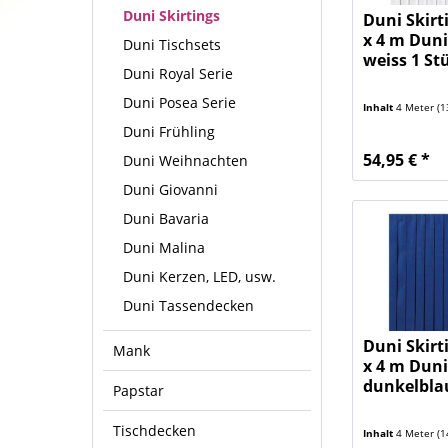
Duni Skirtings
Duni Skirt
x 4 m Duni
Duni Tischsets
weiss 1 St
Duni Royal Serie
Duni Posea Serie
Inhalt
4 Meter
(13
Duni Frühling
54,95 € *
Duni Weihnachten
Duni Giovanni
Duni Bavaria
Duni Malina
Duni Kerzen, LED, usw.
Duni Tassendecken
Duni Skirt
Mank
x 4 m Duni
dunkelblau
Papstar
Tischdecken
Inhalt
4 Meter
(14