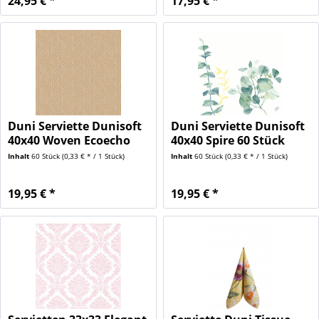
24,95 € *
17,95 € *
Duni Serviette Dunisoft
Duni Serviette Dunisoft
40x40 Woven Ecoecho
40x40 Spire 60 Stück
60...
Inhalt
60 Stück
(0,33 € * / 1 Stück)
Inhalt
60 Stück
(0,33 € * / 1 Stück)
19,95 € *
19,95 € *