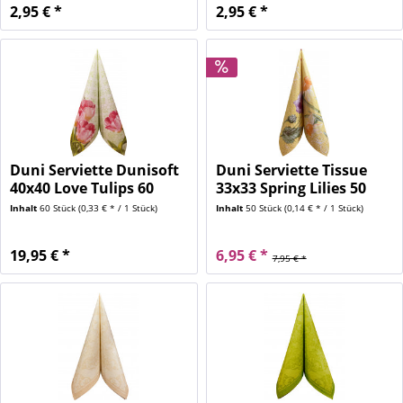
2,95 € *
2,95 € *
Duni Serviette Dunisoft
Duni Serviette Tissue
40x40 Love Tulips 60
33x33 Spring Lilies 50
Stück
Stück
Inhalt
60 Stück
(0,33 € * / 1 Stück)
Inhalt
50 Stück
(0,14 € * / 1 Stück)
19,95 € *
6,95 € *
7,95 € *