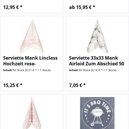
12,95 € *
ab 15,95 € *
Serviette Mank Linclass
Serviette 33x33 Mank
Hochzeit rose-
Airlaid Zum Abschied 50
bordeaux...
Stück
Inhalt
50 Stück
(0,31 € * / 1 Stück)
Inhalt
50 Stück
(0,14 € * / 1 Stück)
15,25 € *
7,05 € *