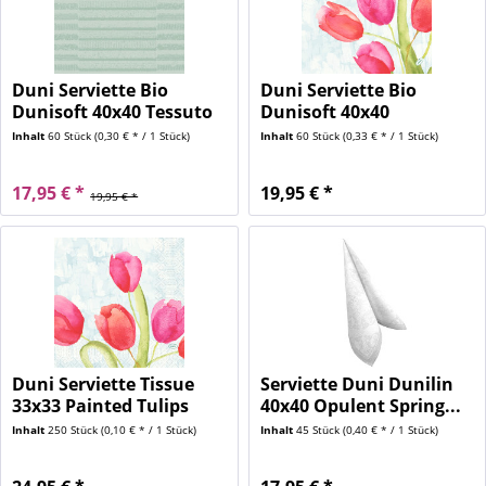
Duni Serviette Bio
Duni Serviette Bio
Dunisoft 40x40 Tessuto
Dunisoft 40x40
Mint...
Painted...
Inhalt
60 Stück
(0,30 € * / 1 Stück)
Inhalt
60 Stück
(0,33 € * / 1 Stück)
17,95 € *
19,95 € *
19,95 € *
Duni Serviette Tissue
Serviette Duni Dunilin
33x33 Painted Tulips
40x40 Opulent Spring...
250...
Inhalt
250 Stück
(0,10 € * / 1 Stück)
Inhalt
45 Stück
(0,40 € * / 1 Stück)