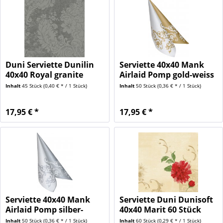
Duni Serviette Dunilin
Serviette 40x40 Mank
40x40 Royal granite
Airlaid Pomp gold-weiss
grey...
50...
Inhalt
45 Stück
(0,40 € * / 1 Stück)
Inhalt
50 Stück
(0,36 € * / 1 Stück)
17,95 € *
17,95 € *
Serviette 40x40 Mank
Serviette Duni Dunisoft
Airlaid Pomp silber-
40x40 Marit 60 Stück
weiss...
Inhalt
50 Stück
(0,36 € * / 1 Stück)
Inhalt
60 Stück
(0,29 € * / 1 Stück)