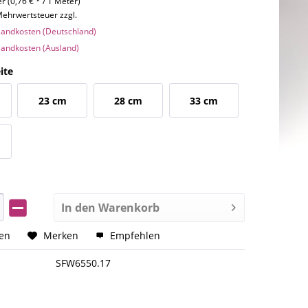
r (0,76 € * / 1 Meter)
 Mehrwertsteuer zzgl.
rsandkosten (Deutschland)
rsandkosten (Ausland)
ite
23 cm
28 cm
33 cm
In den
Warenkorb
hen
Merken
Empfehlen
SFW6550.17