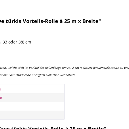
 türkis Vorteils-Rolle à 25 m x Breite"
8, 33 oder 38) cm
telt, welche sich im Verlauf der Rollenlänge um ca. 2 cm reduziert (Wellenaußenseite zu Wel
ennmaß der Bandbreite abzüglich einfacher Wellentiefe.
z
or
ve türkis Vorteils-Rolle à 25 m x Breite"