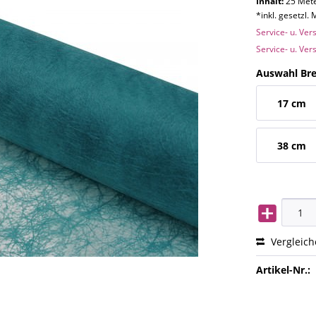
Inhalt:
25 Mete
*inkl. gesetzl.
Service- u. Ve
Service- u. Ve
Auswahl Bre
17 cm
38 cm
Vergleic
Artikel-Nr.: