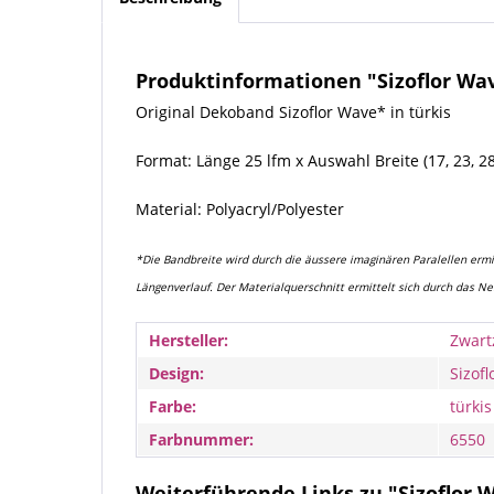
Produktinformationen "Sizoflor Wave
Original Dekoband Sizoflor Wave* in türkis
Format: Länge 25 lfm x Auswahl Breite (17, 23, 2
Material: Polyacryl/Polyester
*Die Bandbreite wird durch die äussere imaginären Paralellen ermit
Längenverlauf. Der Materialquerschnitt ermittelt sich durch das N
Hersteller:
Zwart
Design:
Sizofl
Farbe:
türkis
Farbnummer:
6550
Weiterführende Links zu "Sizoflor Wa