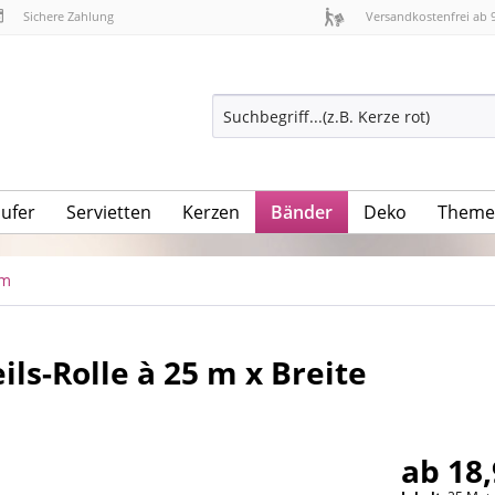
Sichere Zahlung
Versandkostenfrei ab 
äufer
Servietten
Kerzen
Bänder
Deko
Theme
 m
ils-Rolle à 25 m x Breite
ab 18,