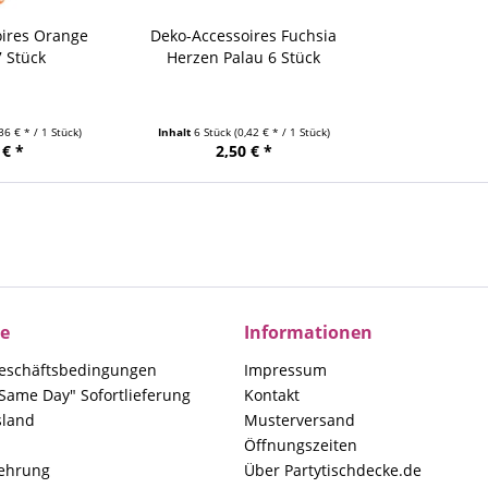
oires Orange
Deko-Accessoires Fuchsia
7 Stück
Herzen Palau 6 Stück
,36 € * / 1 Stück)
Inhalt
6 Stück
(0,42 € * / 1 Stück)
 € *
2,50 € *
ce
Informationen
eschäftsbedingungen
Impressum
Same Day" Sofortlieferung
Kontakt
sland
Musterversand
Öffnungszeiten
lehrung
Über Partytischdecke.de