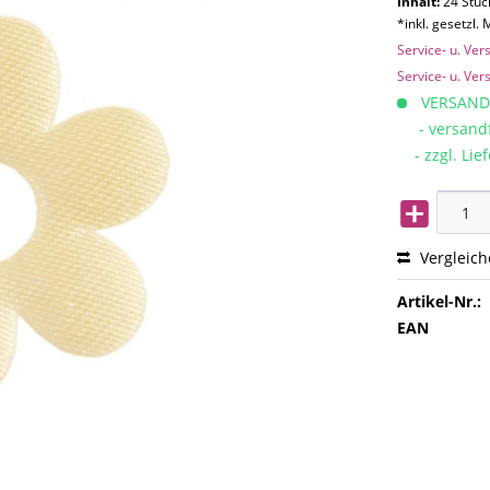
Inhalt:
24 Stück
*inkl. gesetzl.
Service- u. Ve
Service- u. Ve
VERSAND
- versandfe
- zzgl. Lief
Vergleic
Artikel-Nr.:
EAN