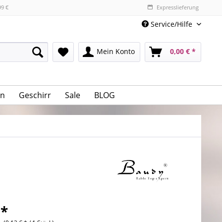
99 €
Expresslieferung
Service/Hilfe
Mein Konto
0,00 € *
n
Geschirr
Sale
BLOG
 *