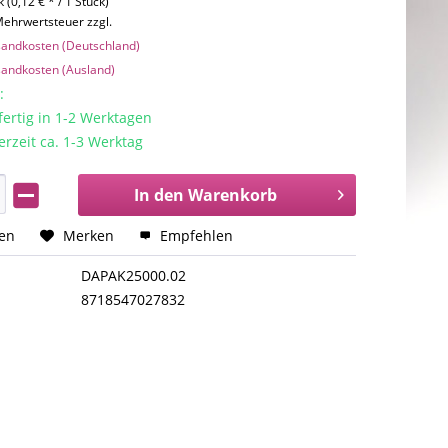
 (0,12 € * / 1 Stück)
 Mehrwertsteuer zzgl.
rsandkosten (Deutschland)
rsandkosten (Ausland)
:
rtig in 1-2 Werktagen
erzeit ca. 1-3 Werktag
In den
Warenkorb
hen
Merken
Empfehlen
DAPAK25000.02
8718547027832