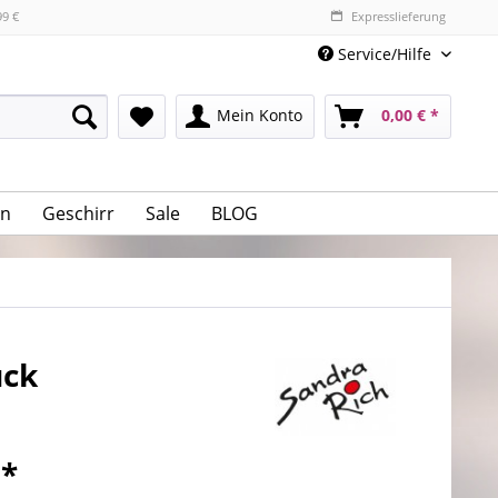
99 €
Expresslieferung
Service/Hilfe
Mein Konto
0,00 € *
n
Geschirr
Sale
BLOG
ück
 *