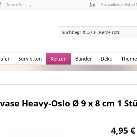
Sichere Zahlung
Versandkostenfrei ab 
äufer
Servietten
Kerzen
Bänder
Deko
Theme
vase Heavy-Oslo Ø 9 x 8 cm 1 St
4,95 €