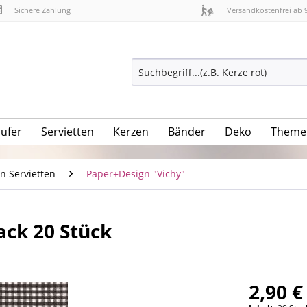
Sichere Zahlung
Versandkostenfrei ab 
äufer
Servietten
Kerzen
Bänder
Deko
Theme
n Servietten
Paper+Design "Vichy"
ack 20 Stück
2,90 €