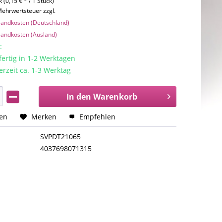
 (0,15 € * / 1 Stück)
 Mehrwertsteuer zzgl.
rsandkosten (Deutschland)
rsandkosten (Ausland)
:
rtig in 1-2 Werktagen
erzeit ca. 1-3 Werktag
In den
Warenkorb
hen
Merken
Empfehlen
SVPDT21065
4037698071315