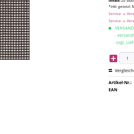
Inhalt:
20 Stück
*inkl. gesetzl.
Service- u. Ve
Service- u. Ve
VERSAND
- versandfe
- zzgl. Lief
Vergleic
Artikel-Nr.:
EAN