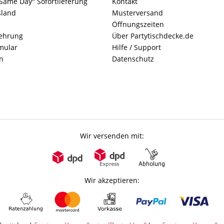
Same Day" Sofortlieferung
Kontakt
sland
Musterversand
Öffnungszeiten
lehrung
Über Partytischdecke.de
mular
Hilfe / Support
n
Datenschutz
Wir versenden mit:
Wir akzeptieren: