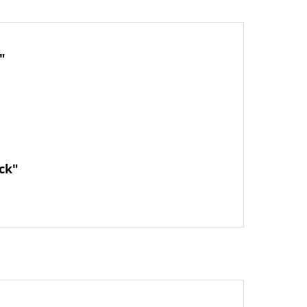
"
ck"