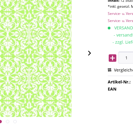
Inhalt:
12 Stück
*inkl. gesetzl.
Service- u. Ve
Service- u. Ve
VERSAND
- versandfe
- zzgl. Lief
Vergleic
Artikel-Nr.:
EAN