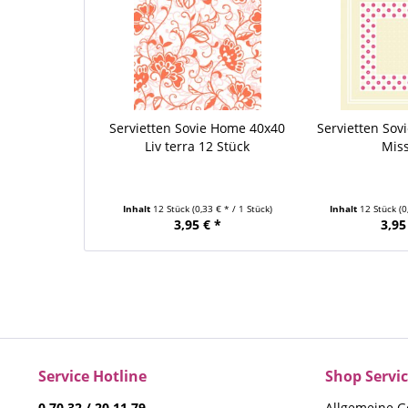
Servietten Sovie Home 40x40
Servietten Sov
Liv terra 12 Stück
Miss
Inhalt
12 Stück
(0,33 € * / 1 Stück)
Inhalt
12 Stück
(0
3,95 € *
3,95
Service Hotline
Shop Servi
0 70 32 / 20 11 79
Allgemeine G