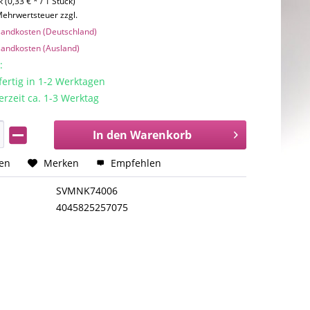
 (0,33 € * / 1 Stück)
 Mehrwertsteuer zzgl.
rsandkosten (Deutschland)
rsandkosten (Ausland)
:
rtig in 1-2 Werktagen
erzeit ca. 1-3 Werktag
In den
Warenkorb
hen
Merken
Empfehlen
SVMNK74006
4045825257075