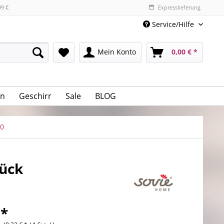
99 €
Expresslieferung
Service/Hilfe
Mein Konto
0,00 € *
n
Geschirr
Sale
BLOG
40
tück
 *