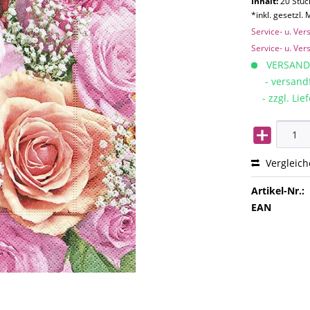
Inhalt:
20 Stück
*inkl. gesetzl.
Service- u. Ve
Service- u. Ve
VERSAND
- versandfe
- zzgl. Lief
Vergleic
Artikel-Nr.:
EAN