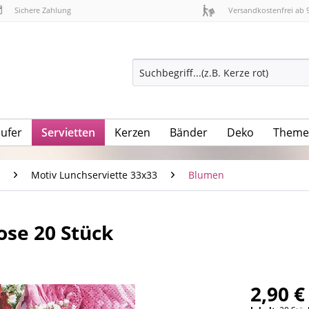
Sichere Zahlung
Versandkostenfrei ab 
äufer
Servietten
Kerzen
Bänder
Deko
Theme
Motiv Lunchserviette 33x33
Blumen
ose 20 Stück
2,90 €