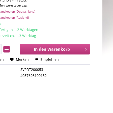
 (0,15 € * / 1 Stück)
 Mehrwertsteuer zzgl.
rsandkosten (Deutschland)
rsandkosten (Ausland)
:
rtig in 1-2 Werktagen
erzeit ca. 1-3 Werktag
In den
Warenkorb
hen
Merken
Empfehlen
SVPDT200053
4037698100152