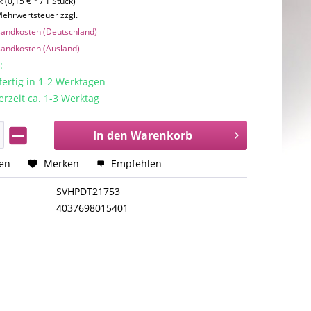
 (0,15 € * / 1 Stück)
 Mehrwertsteuer zzgl.
rsandkosten (Deutschland)
rsandkosten (Ausland)
:
rtig in 1-2 Werktagen
erzeit ca. 1-3 Werktag
In den
Warenkorb
hen
Merken
Empfehlen
SVHPDT21753
4037698015401