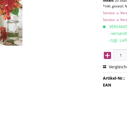
Inhalt:
20 Stück
*inkl. gesetzl.
Service- u. Ve
Service- u. Ve
VERSAND
- versandfe
- zzgl. Lief
Vergleic
Artikel-Nr.:
EAN