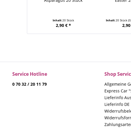
Asparagus 20 Stück
Easter 2
Inhalt
20 Stück
Inhalt
20 Stück
(0
2,90 € *
2,90
Service Hotline
Shop Servi
0 70 32 / 20 11 79
Allgemeine G
Express Car "
Lieferinfo Au
Lieferinfo DE
Widerrufsbe
Widerrufsfor
Zahlungsarte