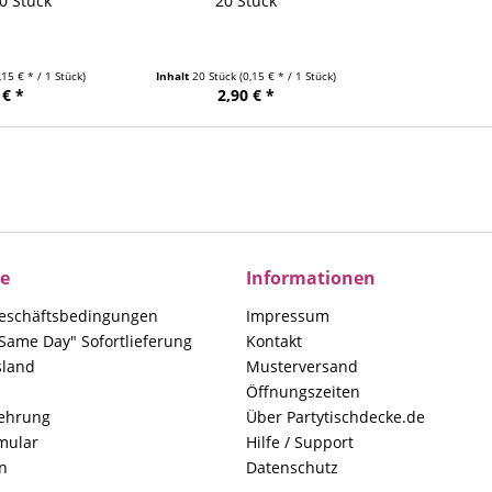
0 Stück
20 Stück
,15 € * / 1 Stück)
Inhalt
20 Stück
(0,15 € * / 1 Stück)
 € *
2,90 € *
ce
Informationen
eschäftsbedingungen
Impressum
Same Day" Sofortlieferung
Kontakt
sland
Musterversand
Öffnungszeiten
lehrung
Über Partytischdecke.de
mular
Hilfe / Support
n
Datenschutz