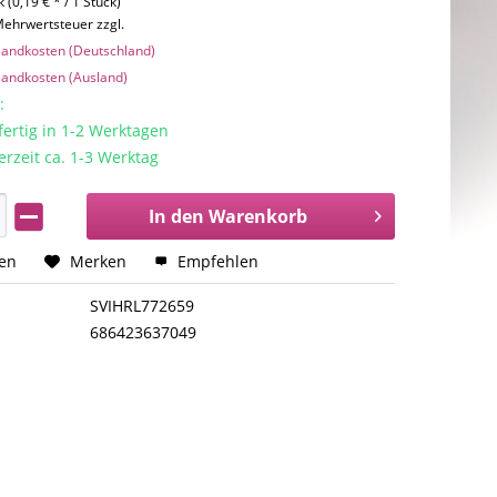
 (0,19 € * / 1 Stück)
 Mehrwertsteuer zzgl.
rsandkosten (Deutschland)
rsandkosten (Ausland)
:
rtig in 1-2 Werktagen
erzeit ca. 1-3 Werktag
In den
Warenkorb
hen
Merken
Empfehlen
SVIHRL772659
686423637049