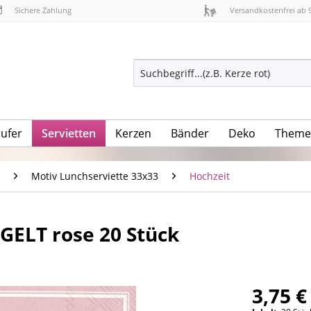
Sichere Zahlung
Versandkostenfrei ab 
äufer
Servietten
Kerzen
Bänder
Deko
Theme
Motiv Lunchserviette 33x33
Hochzeit
NGELT rose 20 Stück
3,75 €