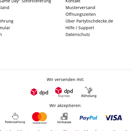
Same Day" Sofortlieferung
Kontakt
sland
Musterversand
Öffnungszeiten
lehrung
Über Partytischdecke.de
mular
Hilfe / Support
n
Datenschutz
Wir versenden mit:
Wir akzeptieren: