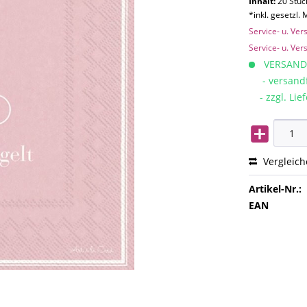
Inhalt:
20 Stück
*inkl. gesetzl.
Service- u. Ve
Service- u. Ve
VERSAND
- versandfe
- zzgl. Lief
Vergleic
Artikel-Nr.:
EAN