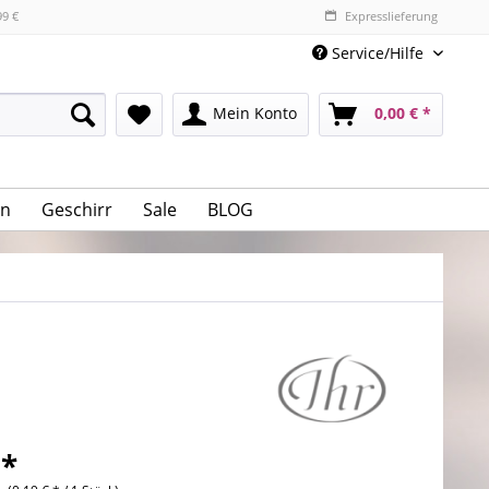
99 €
Expresslieferung
Service/Hilfe
Mein Konto
0,00 € *
n
Geschirr
Sale
BLOG
 *