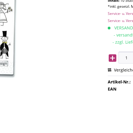
Inhalt:
10 Stück
*inkl. gesetzl.
Service- u. Ve
Service- u. Ve
VERSAND
- versandfe
- zzgl. Lief
Vergleic
Artikel-Nr.:
EAN