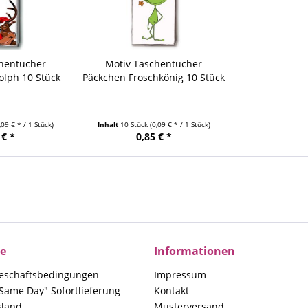
chentücher
Motiv Taschentücher
olph 10 Stück
Päckchen Froschkönig 10 Stück
,09 € * / 1 Stück)
Inhalt
10 Stück
(0,09 € * / 1 Stück)
 € *
0,85 € *
ce
Informationen
eschäftsbedingungen
Impressum
Same Day" Sofortlieferung
Kontakt
sland
Musterversand