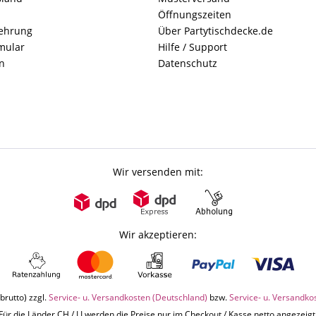
Öffnungszeiten
lehrung
Über Partytischdecke.de
mular
Hilfe / Support
n
Datenschutz
Wir versenden mit:
Wir akzeptieren:
brutto) zzgl.
Service- u. Versandkosten (Deutschland)
bzw.
Service- u. Versandko
Für die Länder CH / LI werden die Preise nur im Checkout / Kasse netto angezeigt