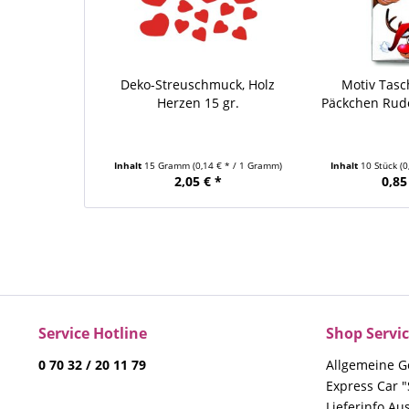
Deko-Streuschmuck, Holz
Motiv Tas
Herzen 15 gr.
Päckchen Rud
Inhalt
15 Gramm
(0,14 € * / 1 Gramm)
Inhalt
10 Stück
(0
2,05 € *
0,85
Service Hotline
Shop Servi
0 70 32 / 20 11 79
Allgemeine G
Express Car "
Lieferinfo Au