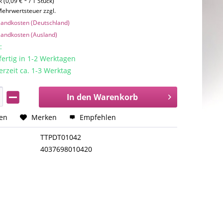
 (0,09 € * / 1 Stück)
 Mehrwertsteuer zzgl.
rsandkosten (Deutschland)
rsandkosten (Ausland)
:
rtig in 1-2 Werktagen
erzeit ca. 1-3 Werktag
In den
Warenkorb
hen
Merken
Empfehlen
TTPDT01042
4037698010420