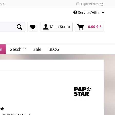
99 €
Expresslieferung
Service/Hilfe
Mein Konto
0,00 € *
n
Geschirr
Sale
BLOG
 *