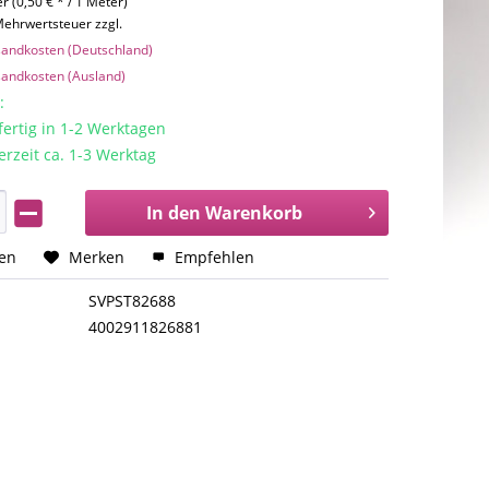
r (0,50 € * / 1 Meter)
 Mehrwertsteuer zzgl.
rsandkosten (Deutschland)
rsandkosten (Ausland)
:
rtig in 1-2 Werktagen
erzeit ca. 1-3 Werktag
In den
Warenkorb
hen
Merken
Empfehlen
SVPST82688
4002911826881