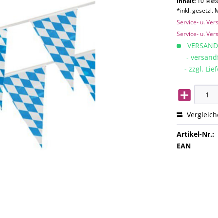
Inhalt:
10 Mete
*inkl. gesetzl.
Service- u. Ve
Service- u. Ve
VERSAND
- versandfe
- zzgl. Lief
Vergleic
Artikel-Nr.:
EAN