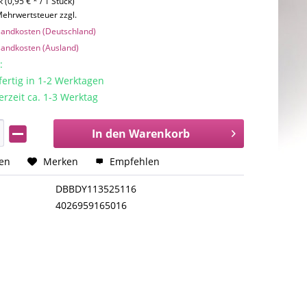
 (0,95 € * / 1 Stück)
 Mehrwertsteuer zzgl.
rsandkosten (Deutschland)
rsandkosten (Ausland)
:
rtig in 1-2 Werktagen
erzeit ca. 1-3 Werktag
In den
Warenkorb
hen
Merken
Empfehlen
DBBDY113525116
4026959165016