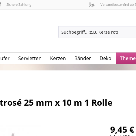
Sichere Zahlung
Versandkostenfrei ab 
äufer
Servietten
Kerzen
Bänder
Deko
Theme
trosé 25 mm x 10 m 1 Rolle
9,45 €