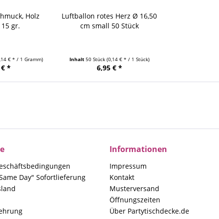
chmuck, Holz
Luftballon rotes Herz Ø 16,50
15 gr.
cm small 50 Stück
0,14 € * / 1 Gramm)
Inhalt
50 Stück
(0,14 € * / 1 Stück)
 € *
6,95 € *
ce
Informationen
eschäftsbedingungen
Impressum
Same Day" Sofortlieferung
Kontakt
sland
Musterversand
Öffnungszeiten
lehrung
Über Partytischdecke.de