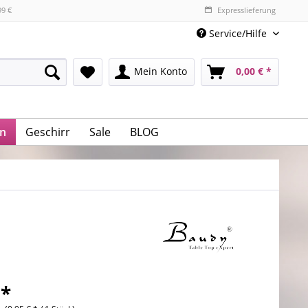
99 €
Expresslieferung
Service/Hilfe
Mein Konto
0,00 € *
n
Geschirr
Sale
BLOG
 *