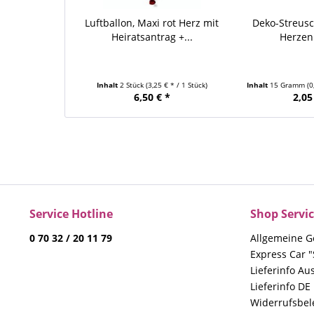
Luftballon, Maxi rot Herz mit
Deko-Streus
Heiratsantrag +...
Herzen 
Inhalt
2 Stück
(3,25 € * / 1 Stück)
Inhalt
15 Gramm
(
6,50 € *
2,05
Service Hotline
Shop Servi
0 70 32 / 20 11 79
Allgemeine G
Express Car "
Lieferinfo Au
Lieferinfo DE
Widerrufsbe