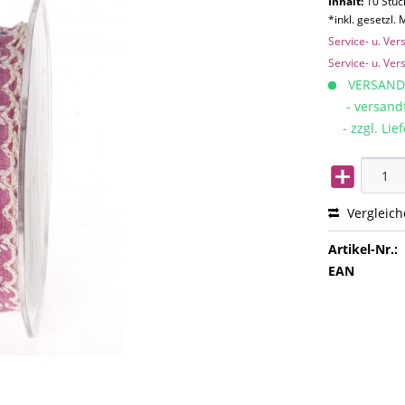
Inhalt:
10 Stück
*inkl. gesetzl.
Service- u. Ve
Service- u. Ve
VERSAND
- versandfe
- zzgl. Lief
Vergleic
Artikel-Nr.:
EAN