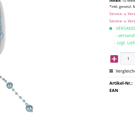
Inhalt:
10 Mete
*inkl. gesetzl.
Service- u. Ve
Service- u. Ve
VERSAND
- versandfe
- zzgl. Lief
Vergleic
Artikel-Nr.:
EAN