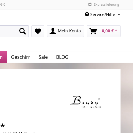
99 €
Expresslieferung
Service/Hilfe
Mein Konto
0,00 € *
n
Geschirr
Sale
BLOG
 *