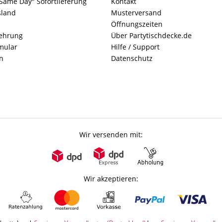
Same Day" Sofortlieferung
Kontakt
sland
Musterversand
Öffnungszeiten
lehrung
Über Partytischdecke.de
mular
Hilfe / Support
n
Datenschutz
Wir versenden mit:
Wir akzeptieren: