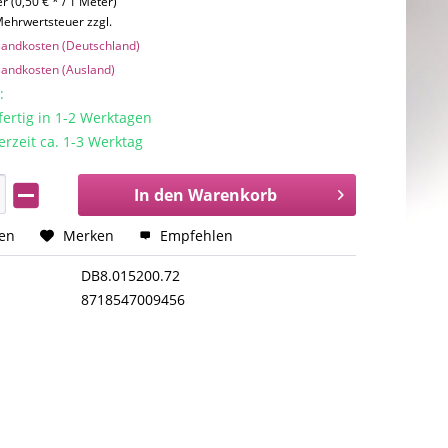
r (0,50 € * / 1 Meter)
 Mehrwertsteuer zzgl.
rsandkosten (Deutschland)
rsandkosten (Ausland)
:
rtig in 1-2 Werktagen
erzeit ca. 1-3 Werktag
In den
Warenkorb
hen
Merken
Empfehlen
DB8.015200.72
8718547009456