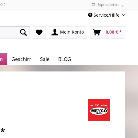
99 €
Expresslieferung
Service/Hilfe
Mein Konto
0,00 € *
n
Geschirr
Sale
BLOG
 *