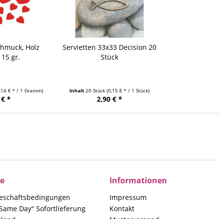
chmuck, Holz
Servietten 33x33 Decision 20
15 gr.
Stück
0,14 € * / 1 Gramm)
Inhalt
20 Stück
(0,15 € * / 1 Stück)
 € *
2,90 € *
ce
Informationen
eschäftsbedingungen
Impressum
Same Day" Sofortlieferung
Kontakt