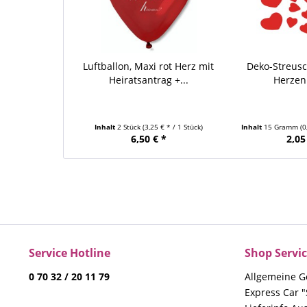
Luftballon, Maxi rot Herz mit
Deko-Streus
Heiratsantrag +...
Herzen 
Inhalt
2 Stück
(3,25 € * / 1 Stück)
Inhalt
15 Gramm
(
6,50 € *
2,05
Service Hotline
Shop Servi
0 70 32 / 20 11 79
Allgemeine G
Express Car "