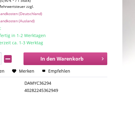
(0,90 € * / 1 Stück)
 Mehrwertsteuer zzgl.
rsandkosten (Deutschland)
rsandkosten (Ausland)
:
rtig in 1-2 Werktagen
erzeit ca. 1-3 Werktag
In den
Warenkorb
hen
Merken
Empfehlen
DAMYC36294
40282245362949