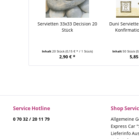
Servietten 33x33 Decision 20
Duni Serviette
Stück
Konfirmatio
Inhalt
20 Stück
(0,15 € * / 1 Stück)
Inhalt
50 Stück
(0
2,90 € *
5,85
Service Hotline
Shop Servi
0 70 32 / 20 11 79
Allgemeine G
Express Car "
Lieferinfo Au