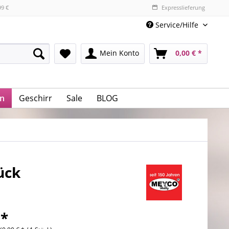
99 €
Expresslieferung
Service/Hilfe
Mein Konto
0,00 € *
n
Geschirr
Sale
BLOG
ück
 *