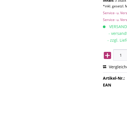
Inhalt:
5 Stück 
*inkl. gesetzl.
Service- u. Ve
Service- u. Ve
VERSAND
- versandfe
- zzgl. Lief
Vergleic
Artikel-Nr.:
EAN