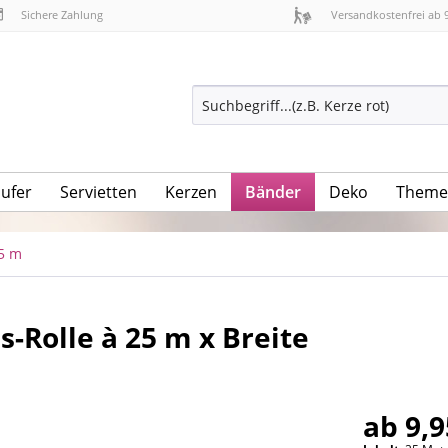
Sichere Zahlung
Versandkostenfrei ab 
äufer
Servietten
Kerzen
Bänder
Deko
Theme
25 m
-Rolle à 25 m x Breite
ab 9,9