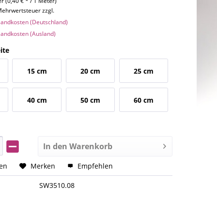
r (0,40 € * / 1 Meter)
 Mehrwertsteuer zzgl.
rsandkosten (Deutschland)
rsandkosten (Ausland)
ite
15 cm
20 cm
25 cm
40 cm
50 cm
60 cm
In den
Warenkorb
hen
Merken
Empfehlen
SW3510.08