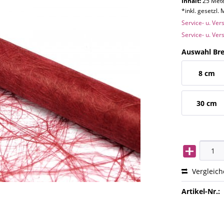
Inhalt:
25 Mete
*inkl. gesetzl.
Service- u. Ve
Service- u. Ve
Auswahl Bre
8 cm
30 cm
Vergleic
Artikel-Nr.: