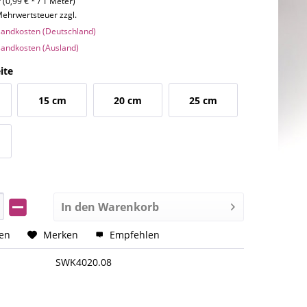
 (0,99 € * / 1 Meter)
 Mehrwertsteuer zzgl.
rsandkosten (Deutschland)
rsandkosten (Ausland)
ite
15 cm
20 cm
25 cm
In den
Warenkorb
hen
Merken
Empfehlen
SWK4020.08