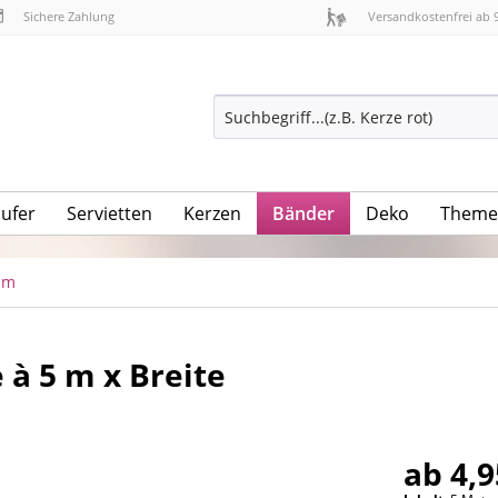
Sichere Zahlung
Versandkostenfrei ab 
äufer
Servietten
Kerzen
Bänder
Deko
Theme
 m
 à 5 m x Breite
ab 4,9