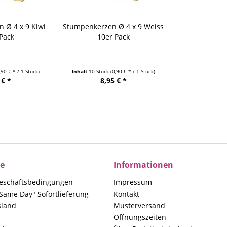
 Ø 4 x 9 Kiwi
Stumpenkerzen Ø 4 x 9 Weiss
Pack
10er Pack
,90 € * / 1 Stück)
Inhalt
10 Stück
(0,90 € * / 1 Stück)
 € *
8,95 € *
ce
Informationen
eschäftsbedingungen
Impressum
Same Day" Sofortlieferung
Kontakt
sland
Musterversand
Öffnungszeiten