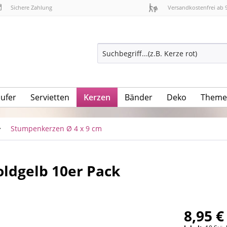
Sichere Zahlung
Versandkostenfrei ab 
äufer
Servietten
Kerzen
Bänder
Deko
Theme
Stumpenkerzen Ø 4 x 9 cm
ldgelb 10er Pack
8,95 €