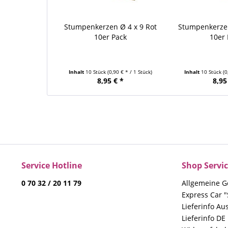
Stumpenkerzen Ø 4 x 9 Rot
Stumpenkerzen
10er Pack
10er 
Inhalt
10 Stück
(0,90 € * / 1 Stück)
Inhalt
10 Stück
(0
8,95 € *
8,95
Service Hotline
Shop Servi
0 70 32 / 20 11 79
Allgemeine G
Express Car "
Lieferinfo Au
Lieferinfo DE