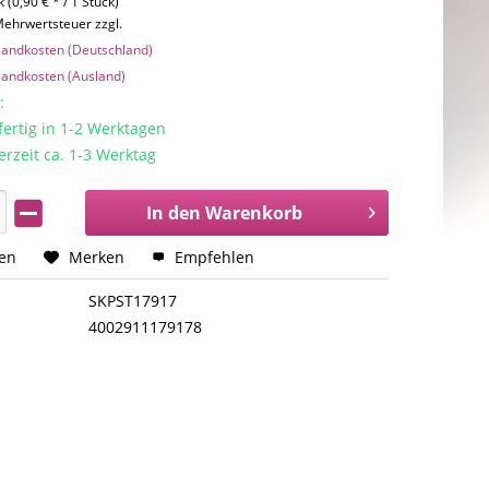
 (0,90 € * / 1 Stück)
 Mehrwertsteuer zzgl.
rsandkosten (Deutschland)
rsandkosten (Ausland)
:
rtig in 1-2 Werktagen
erzeit ca. 1-3 Werktag
In den
Warenkorb
hen
Merken
Empfehlen
SKPST17917
4002911179178