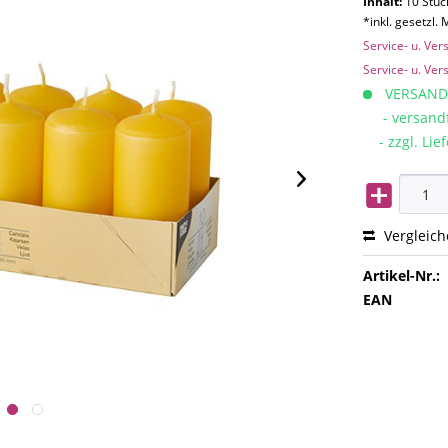
Inhalt:
10 Stück
*inkl. gesetzl.
Service- u. Ve
Service- u. Ve
VERSAND
- versandfe
- zzgl. Lief
Vergleic
Artikel-Nr.:
EAN