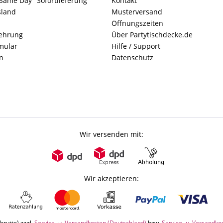
Same Day" Sofortlieferung
Kontakt
sland
Musterversand
Öffnungszeiten
lehrung
Über Partytischdecke.de
mular
Hilfe / Support
n
Datenschutz
Wir versenden mit:
Wir akzeptieren:
brutto) zzgl.
Service- u. Versandkosten (Deutschland)
bzw.
Service- u. Versandko