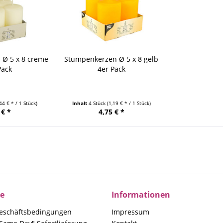
 Ø 5 x 8 creme
Stumpenkerzen Ø 5 x 8 gelb
Pack
4er Pack
,44 € * / 1 Stück)
Inhalt
4 Stück
(1,19 € * / 1 Stück)
 € *
4,75 € *
ce
Informationen
eschäftsbedingungen
Impressum