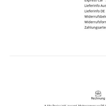
Express Car "
Lieferinfo Au
Lieferinfo DE
Widerrufsbe
Widerrufsfor
Zahlungsarte
* Alle Preise inkl. gesetzl. Mehrwertsteuer DE (