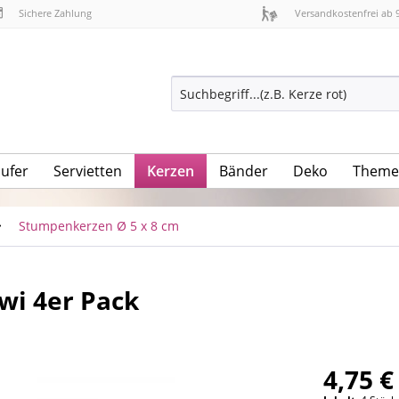
Sichere Zahlung
Versandkostenfrei ab 
äufer
Servietten
Kerzen
Bänder
Deko
Theme
Stumpenkerzen Ø 5 x 8 cm
wi 4er Pack
4,75 €