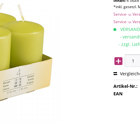
Inhalt:
4 Stück 
*inkl. gesetzl.
Service- u. Ve
Service- u. Ve
VERSAND
- versandfe
- zzgl. Lief
Vergleic
Artikel-Nr.:
EAN