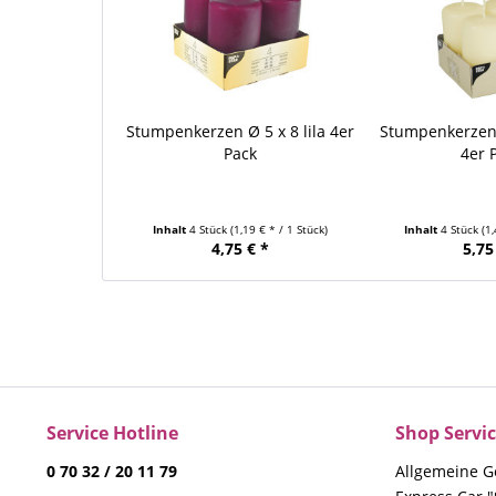
Stumpenkerzen Ø 5 x 8 lila 4er
Stumpenkerzen
Pack
4er 
Inhalt
4 Stück
(1,19 € * / 1 Stück)
Inhalt
4 Stück
(1
4,75 € *
5,75
Service Hotline
Shop Servi
0 70 32 / 20 11 79
Allgemeine G