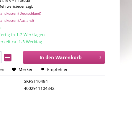
(1,19 € * / 1 Stück)
 Mehrwertsteuer zzgl.
rsandkosten (Deutschland)
rsandkosten (Ausland)
:
rtig in 1-2 Werktagen
erzeit ca. 1-3 Werktag
In den
Warenkorb
hen
Merken
Empfehlen
SKPST10484
4002911104842