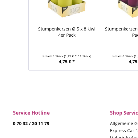
Stumpenkerzen Ø 5 x 8 kiwi
Stumpenkerzen Ø
4er Pack
Pa
Inhalt
4 Stück
(1,19 € * / 1 Stück)
Inhalt
4 Stück
(1
4,75 € *
4,75
Service Hotline
Shop Servi
0 70 32 / 20 11 79
Allgemeine G
Express Car "
Lieferinfo Au