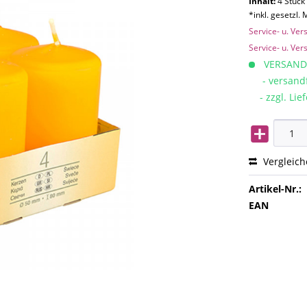
Inhalt:
4 Stück 
*inkl. gesetzl.
Service- u. Ve
Service- u. Ve
VERSAND
- versandfe
- zzgl. Lief
Vergleic
Artikel-Nr.:
EAN