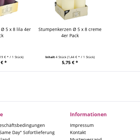
 5 x 8 lila 4er
Stumpenkerzen Ø 5 x 8 creme
ck
4er Pack
,19 € * / 1 Stück)
Inhalt
4 Stück
(1,44 € * / 1 Stück)
 € *
5,75 € *
ce
Informationen
eschäftsbedingungen
Impressum
Same Day" Sofortlieferung
Kontakt
sland
Musterversand