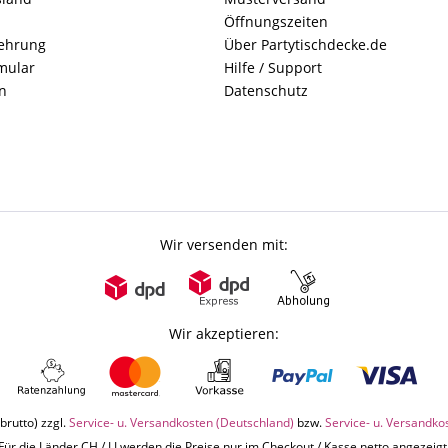
Öffnungszeiten
lehrung
Über Partytischdecke.de
mular
Hilfe / Support
n
Datenschutz
Wir versenden mit:
Wir akzeptieren:
brutto) zzgl.
Service- u. Versandkosten (Deutschland)
bzw.
Service- u. Versandko
Für die Länder CH / LI werden die Preise nur im Checkout / Kasse netto angezeigt