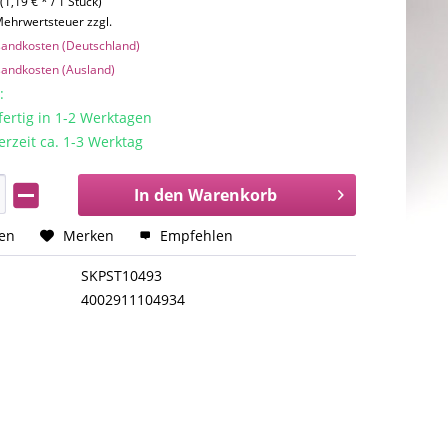
(1,19 € * / 1 Stück)
 Mehrwertsteuer zzgl.
rsandkosten (Deutschland)
rsandkosten (Ausland)
:
rtig in 1-2 Werktagen
erzeit ca. 1-3 Werktag
In den
Warenkorb
hen
Merken
Empfehlen
SKPST10493
4002911104934