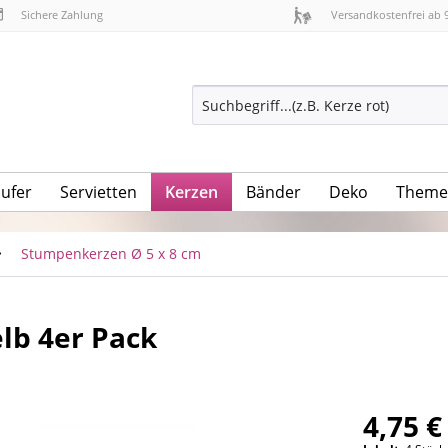
Sichere Zahlung
Versandkostenfrei ab 
äufer
Servietten
Kerzen
Bänder
Deko
Theme
Stumpenkerzen Ø 5 x 8 cm
lb 4er Pack
4,75 €