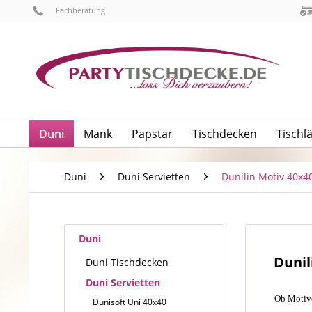
Fachberatung
Duni
Mank
Papstar
Tischdecken
Tischl
Duni
Duni Servietten
Dunilin Motiv 40x4
Duni
Dunil
Duni Tischdecken
Duni Servietten
Ob Motive
Dunisoft Uni 40x40