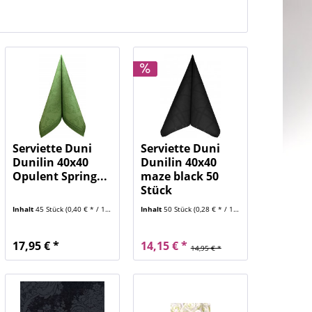
Serviette Duni
Serviette Duni
Dunilin 40x40
Dunilin 40x40
Opulent Spring...
maze black 50
Stück
Inhalt
45 Stück
(0,40 € * / 1 Stück)
Inhalt
50 Stück
(0,28 € * / 1 Stück)
17,95 € *
14,15 € *
14,95 € *