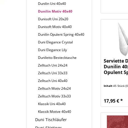
Dunilin Uni 40x40
Dunilin Motiv 40x40
Dunisoft Uni 20x20
Dunisoft Motiv 40x40
Dunilin Opulent Spring 40x40
Duni Elegance Crystal
Duni Elegance Lily
Duniletto Bestecktasche
Serviette 
Zelltuch Uni 24x24
Dunilin 40
Opulent Sp
Zelltuch Uni 33x33
Zelltuch Uni 40x40
Inhalt
45 Stück
(0,
Zelltuch Motiv 24x24
Zelltuch Motiv 33x33
17,95 € *
Klassik Uni 40x40
Klassik Motive 40x40
Duni Tischläufer
Duni Skirtings