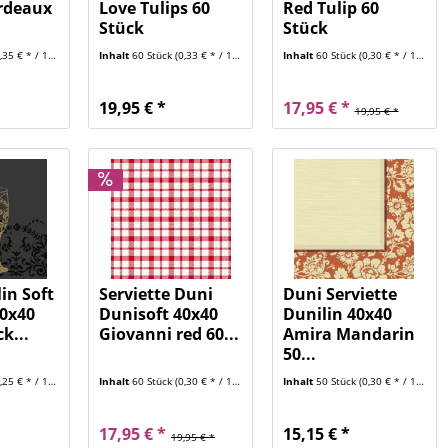
rdeaux
Love Tulips 60
Red Tulip 60
Stück
Stück
35 € * / 1 Stück)
Inhalt
60 Stück
(0,33 € * / 1 Stück)
Inhalt
60 Stück
(0,30 € * / 1 Stück)
19,95 € *
17,95 € *
19,95 € *
in Soft
Serviette Duni
Duni Serviette
40x40
Dunisoft 40x40
Dunilin 40x40
k...
Giovanni red 60...
Amira Mandarin
50...
25 € * / 1 Stück)
Inhalt
60 Stück
(0,30 € * / 1 Stück)
Inhalt
50 Stück
(0,30 € * / 1 Stück)
17,95 € *
15,15 € *
19,95 € *