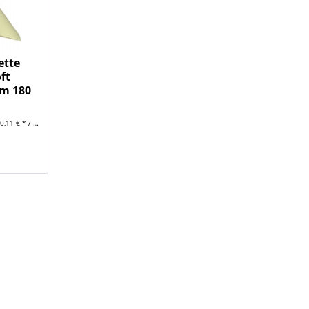
ette
ft
am 180
0,11 € * / 1 Stück)