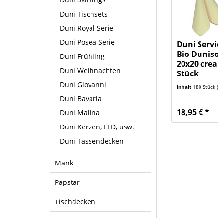
Duni Tischsets
Duni Royal Serie
Duni Posea Serie
Duni Servi
Bio Duniso
Duni Frühling
20x20 cre
Duni Weihnachten
Stück
Duni Giovanni
Inhalt
180 Stück
(
Duni Bavaria
18,95 € *
Duni Malina
Duni Kerzen, LED, usw.
Duni Tassendecken
Mank
Papstar
Tischdecken