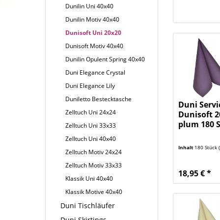
Dunilin Uni 40x40
Dunilin Motiv 40x40
Dunisoft Uni 20x20
Dunisoft Motiv 40x40
Dunilin Opulent Spring 40x40
Duni Elegance Crystal
Duni Elegance Lily
Duniletto Bestecktasche
Duni Servi
Zelltuch Uni 24x24
Dunisoft 
plum 180 
Zelltuch Uni 33x33
Zelltuch Uni 40x40
Inhalt
180 Stück
(
Zelltuch Motiv 24x24
Zelltuch Motiv 33x33
18,95 € *
Klassik Uni 40x40
Klassik Motive 40x40
Duni Tischläufer
Duni Skirtings