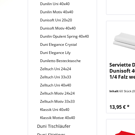
Dunilin Uni 40x40
Dunilin Motiv 40x40
Dunisoft Uni 20x20
Dunisoft Motiv 40x40
Dunilin Opulent Spring 40x40
Duni Elegance Crystal
Duni Elegance Lily
Duniletto Bestecktasche
Serviette 
Zelltuch Uni 24x24
Dunisoft 4
1/4 Falz we
Zelltuch Uni 33x33
Zelltuch Uni 40x40
Inhalt
60 Stück
(0,
Zelltuch Motiv 24x24
Zelltuch Motiv 33x33
13,95 € *
Klassik Uni 40x40
Klassik Motive 40x40
Duni Tischläufer
Duni Skirtings