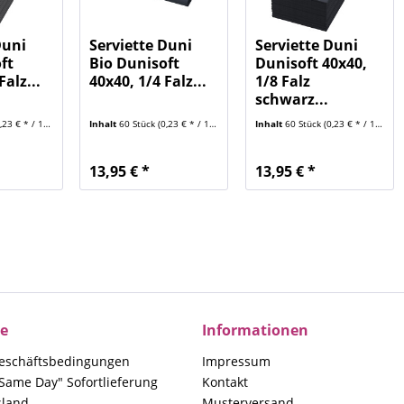
Duni
Serviette Duni
Serviette Duni
ft
Bio Dunisoft
Dunisoft 40x40,
Falz...
40x40, 1/4 Falz...
1/8 Falz
schwarz...
23 € * / 1 Stück)
Inhalt
60 Stück
(0,23 € * / 1 Stück)
Inhalt
60 Stück
(0,23 € * / 1 Stück)
13,95 € *
13,95 € *
ce
Informationen
eschäftsbedingungen
Impressum
Same Day" Sofortlieferung
Kontakt
sland
Musterversand