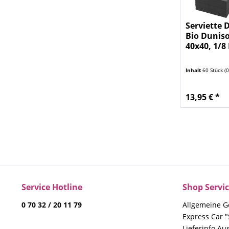
Serviette 
Bio Duniso
40x40, 1/8 
Inhalt
60 Stück
(0,
13,95 € *
Service Hotline
Shop Servi
0 70 32 / 20 11 79
Allgemeine G
Express Car "
Lieferinfo Au