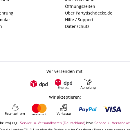
Öffnungszeiten
lehrung
Über Partytischdecke.de
mular
Hilfe / Support
n
Datenschutz
Wir versenden mit:
Wir akzeptieren:
brutto) zzgl.
Service- u. Versandkosten (Deutschland)
bzw.
Service- u. Versandko
Für die Länder CH / LI werden die Preise nur im Checkout / Kasse netto angezeigt